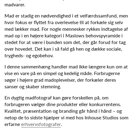
madvarer.
Mad er stadig en nødvendighed i et velfærdssamfund, men
hvor fokus er flyttet fra overlevelse til at forkæle sig selv
med lækker mad. For nogle mennesker rykkes indtagelse af
mad op i en højere kategori i Maslows behovspyramide i
stedet for at være i bunden som det, der går forud for tag
over hovedet. Det kan i så fald gå hen og dække sociale,
trygheds- og egobehov.
I denne sammenhæng handler mad ikke længere kun om at
vise en vare på en simpel og kedelig måde. Forbrugerne
søger i højere grad madoplevelser, der forkæler deres
sanser og skaber stemning.
En dygtig madfotograf kan gøre forskellen på, om
forbrugeren vælger dine produkter eller konkurrentens.
Kvalitet, præsentation og branding går hånd i hånd – og
netop de to sidste hjælper vi med hos Inhouse Studios som
erfarne
erhvervsfotografer
.