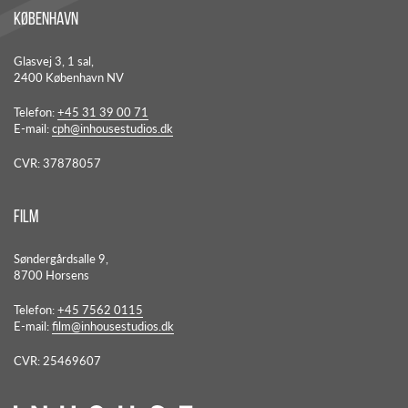
København
Glasvej 3, 1 sal,
2400 København NV
Telefon:
+45 31 39 00 71
E-mail:
cph@inhousestudios.dk
CVR:
37878057
Film
Søndergårdsalle 9,
8700 Horsens
Telefon:
+45 7562 0115
E-mail:
film@inhousestudios.dk
CVR:
25469607