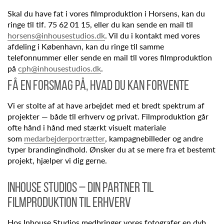
Skal du have fat i vores filmproduktion i Horsens, kan du
ringe til tlf. 75 62 01 15, eller du kan sende en mail til
horsens@inhousestudios.dk
. Vil du i kontakt med vores
afdeling i København, kan du ringe til samme
telefonnummer eller sende en mail til vores filmproduktion
på
cph@inhousestudios.dk
.
FÅ EN FORSMAG PÅ, HVAD DU KAN FORVENTE
Vi er stolte af at have arbejdet med et bredt spektrum af
projekter — både til erhverv og privat. Filmproduktion går
ofte hånd i hånd med stærkt visuelt materiale
som
medarbejderportrætter
, kampagnebilleder og andre
typer brandingindhold. Ønsker du at se mere fra et bestemt
projekt, hjælper vi dig gerne.
INHOUSE STUDIOS – DIN PARTNER TIL
FILMPRODUKTION TIL ERHVERV
Hos Inhouse Studios medbringer vores fotografer en dyb