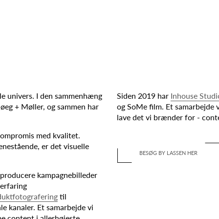
elle univers. I den sammenhæng
Siden 2019 har
Inhouse Studi
Høeg + Møller, og sammen har
og SoMe film. Et samarbejde vi 
lave det vi brænder for - conte
kompromis med kvalitet.
nestående, er det visuelle
BESØG BY LASSEN HER
t producere kampagnebilleder
 erfaring
uktfotografering
til
tale kanaler. Et samarbejde vi
abe content i allerhøjeste